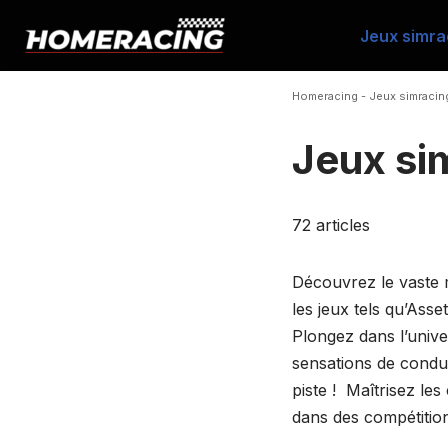
Jeux simra
Aller
au
Homeracing
-
Jeux simracin
contenu
Jeux si
72 articles
Découvrez le vaste m
les jeux tels qu’Ass
Plongez dans l’unive
sensations de condui
piste ! Maîtrisez le
dans des compétition