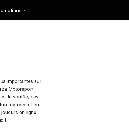
romotions
lus importantes sur
orza Motorsport.
er le souffle, des
iture de rêve et en
 joueurs en ligne
d !