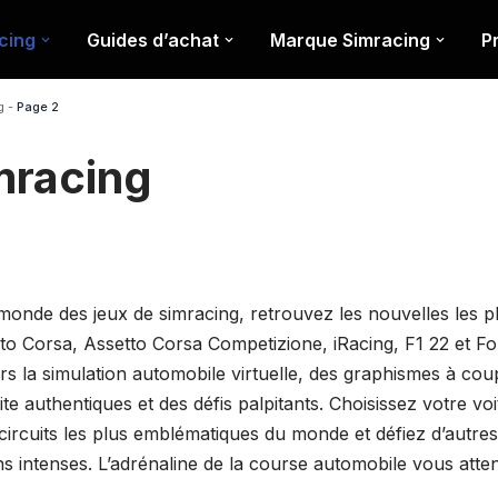
cing
Guides d’achat
Marque Simracing
P
g
-
Page 2
mracing
onde des jeux de simracing, retrouvez les nouvelles les p
etto Corsa, Assetto Corsa Competizione, iRacing, F1 22 et F
rs la simulation automobile virtuelle, des graphismes à coup
te authentiques et des défis palpitants. Choisissez votre vo
s circuits les plus emblématiques du monde et défiez d’autres
s intenses. L’adrénaline de la course automobile vous atten