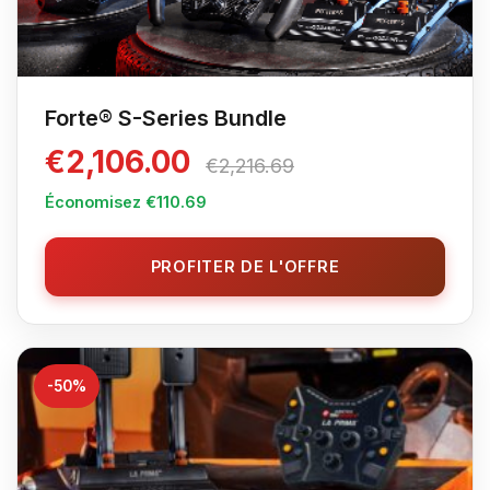
Forte® S-Series Bundle
€2,106.00
€2,216.69
Économisez €110.69
PROFITER DE L'OFFRE
-50%