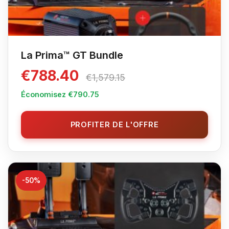
La Prima™ GT Bundle
€788.40
€1,579.15
Économisez €790.75
PROFITER DE L'OFFRE
-50%