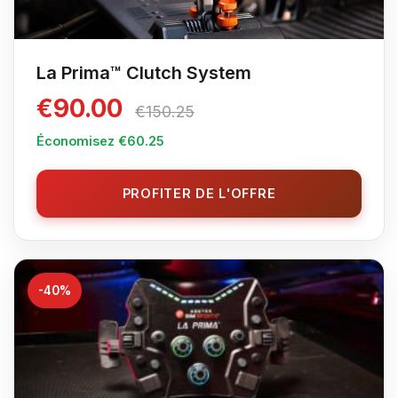
La Prima™ Clutch System
€90.00
€150.25
Économisez €60.25
PROFITER DE L'OFFRE
-40%