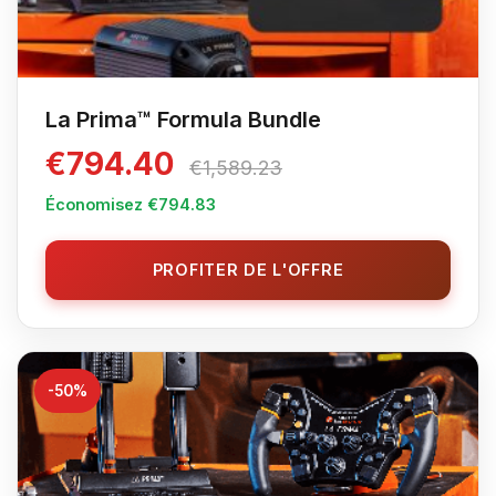
La Prima™ Formula Bundle
€794.40
€1,589.23
Économisez €794.83
PROFITER DE L'OFFRE
-50%