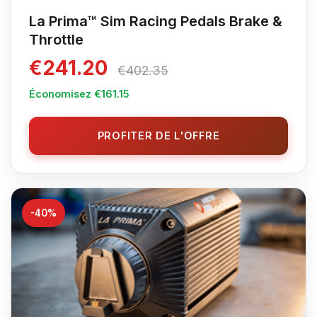
La Prima™ Sim Racing Pedals Brake &
Throttle
€241.20
€402.35
Économisez €161.15
PROFITER DE L'OFFRE
-40%