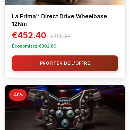
La Prima™ Direct Drive Wheelbase
12Nm
€452.40
€755.29
Économisez €302.89
PROFITER DE L'OFFRE
-40%