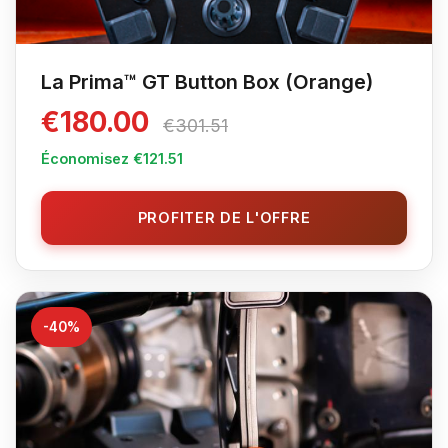
La Prima™ GT Button Box (Orange)
€180.00
€301.51
Économisez €121.51
PROFITER DE L'OFFRE
-40%