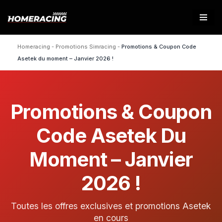
Aller
au
Homeracing
-
Promotions Simracing
-
Promotions & Coupon Code
contenu
Asetek du moment – Janvier 2026 !
Promotions & Coupon
Code Asetek Du
Moment – Janvier
2026 !
Toutes les offres exclusives et promotions Asetek
en cours