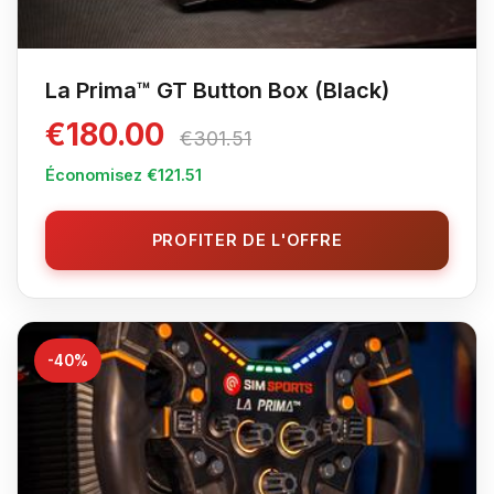
La Prima™ GT Button Box (Black)
€180.00
€301.51
Économisez €121.51
PROFITER DE L'OFFRE
-40%