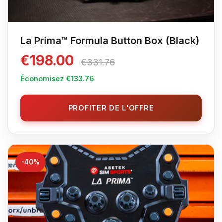
La Prima™ Formula Button Box (Black)
€198.00
€331.76
Économisez €133.76
PROFITER DE L'OFFRE
-40%