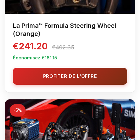
La Prima™ Formula Steering Wheel
(Orange)
€241.20
€402.35
Économisez €161.15
PROFITER DE L'OFFRE
-5%