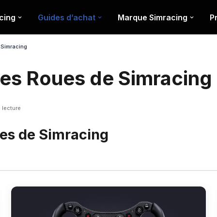
cing
Guides d’achat
Marque Simracing
P
 Simracing
res Roues de Simracing
 lecture
ues de Simracing