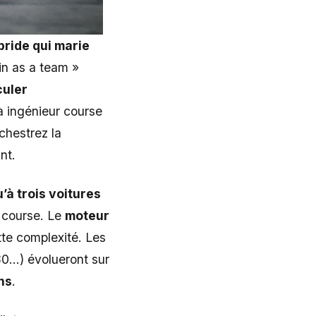
ride qui marie
in as a team »
uler
 à ingénieur course
rchestrez la
nt.
’à trois voitures
 course. Le
moteur
te complexité. Les
…) évolueront sur
ns
.