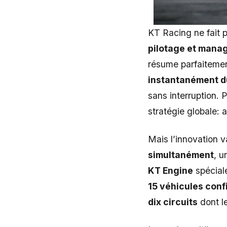
KT Racing ne fait
pilotage et mana
résume parfaiteme
instantanément d
sans interruption. 
stratégie globale: 
Mais l’innovation va
simultanément
, 
KT Engine
spécial
15 véhicules con
dix circuits
dont l