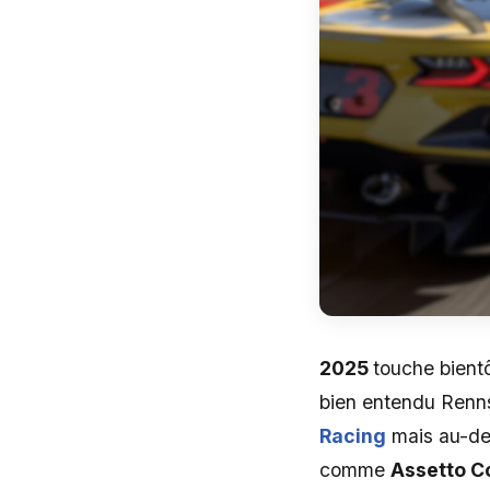
2025
touche bientô
bien entendu Rennsp
Racing
mais au-del
comme
Assetto C