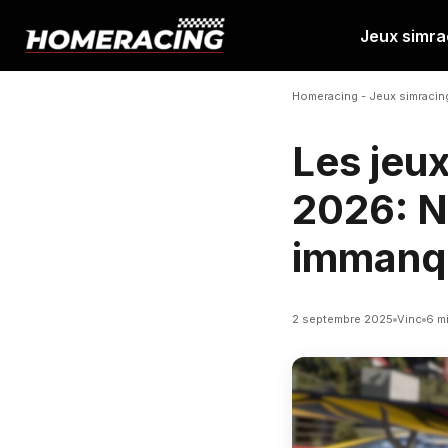
Jeux simra
Aller
au
Homeracing
-
Jeux simracin
contenu
Les jeux
2026: N
immanq
2 septembre 2025
Vinc
6 m