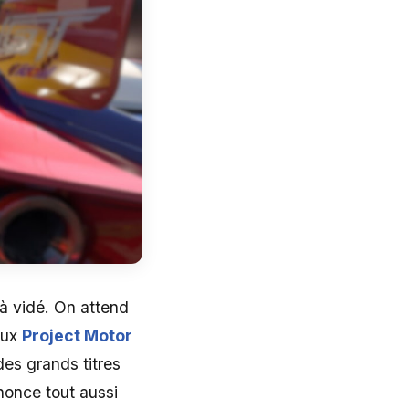
jà vidé. On attend
eux
Project Motor
es grands titres
nnonce tout aussi