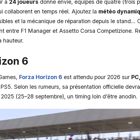
ur à
24 joueurs
donne envie, équipes de quatre (trois p
qui collaborent en temps réel. Ajoutez la
météo dynami
ibles et la mécanique de réparation depuis le stand… O
t entre F1 Manager et Assetto Corsa Competizione. Res
a hauteur.
izon 6
 Games,
Forza Horizon 6
est attendu pour 2026 sur
PC,
S5. Selon les rumeurs, sa présentation officielle devrai
25 (25–28 septembre), un timing loin d’être anodin.