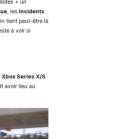
ilotes + un
que
, les
incidents
n tient peut-être là
te à voir si
 Xbox Series X/S
t avoir lieu au