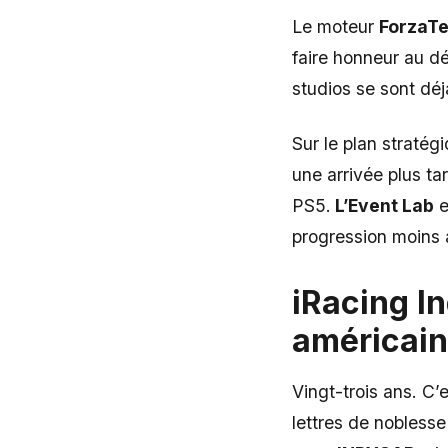
Le moteur
ForzaT
faire honneur au dé
studios se sont déjà
Sur le plan stratég
une arrivée plus t
PS5.
L’Event Lab
e
progression moins a
iRacing I
américai
Vingt-trois ans. C’e
lettres de noblesse