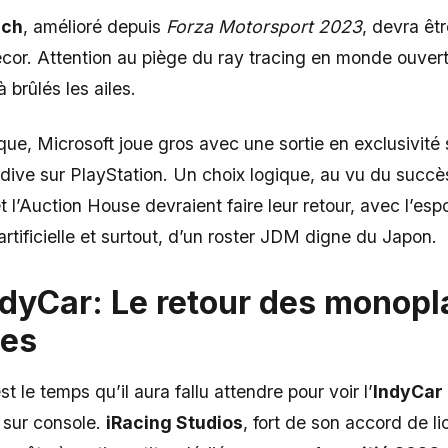
ech
, amélioré depuis
Forza Motorsport 2023
, devra êt
cor. Attention au piège du ray tracing en monde ouvert 
 brûlés les ailes.
ique, Microsoft joue gros avec une sortie en exclusivit
ardive sur PlayStation. Un choix logique, au vu du succ
t l’Auction House devraient faire leur retour, avec l’esp
rtificielle et surtout, d’un roster JDM digne du Japon.
ndyCar: Le retour des monop
nes
st le temps qu’il aura fallu attendre pour voir l’
IndyCar
 sur console.
iRacing Studios
, fort de son accord de l