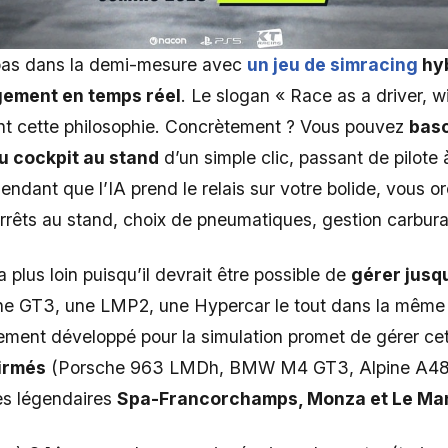
 pas dans la demi-mesure avec
un jeu de simracing
hyb
gement en temps réel
. Le slogan « Race as a driver, w
nt cette philosophie. Concrètement ? Vous pouvez
basc
u cockpit au stand
d’un simple clic, passant de pilote
Pendant que l’IA prend le relais sur votre bolide, vous o
arrêts au stand, choix de pneumatiques, gestion carbura
 plus loin puisqu’il devrait être possible de
gérer jusqu
une GT3, une LMP2, une Hypercar le tout dans la même
ement développé pour la simulation promet de gérer cet
firmés
(Porsche 963 LMDh, BMW M4 GT3, Alpine A480
es légendaires
Spa-Francorchamps, Monza et Le Ma