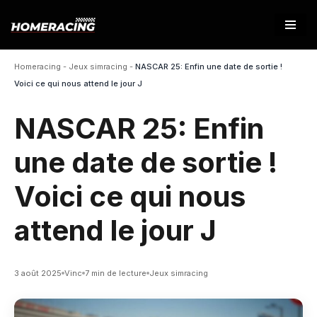
Aller
au
Homeracing
-
Jeux simracing
-
NASCAR 25: Enfin une date de sortie !
contenu
Voici ce qui nous attend le jour J
NASCAR 25: Enfin
une date de sortie !
Voici ce qui nous
attend le jour J
3 août 2025
Vinc
7 min de lecture
Jeux simracing