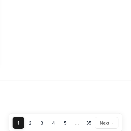
1
2
3
4
5
…
35
Next
→