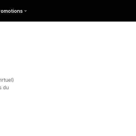
romotions
irtuel)
s du