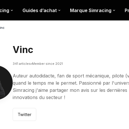
cing
Guides d’achat
Marque Simracing
P
inc
Vinc
341 articles
Member since 2021
Auteur autodidacte, fan de sport mécanique, pilote (v
quand le temps me le permet. Passionné par l'univer
Simracing j'aime partager mon avis sur les dernières
innovations du secteur !
Twitter