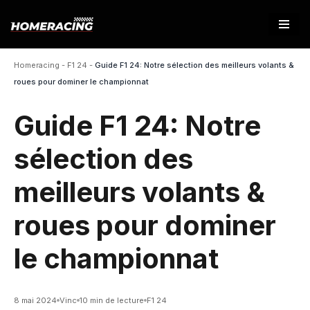
Aller
au
Homeracing
-
F1 24
-
Guide F1 24: Notre sélection des meilleurs volants &
contenu
roues pour dominer le championnat
Guide F1 24: Notre
sélection des
meilleurs volants &
roues pour dominer
le championnat
8 mai 2024
Vinc
10 min de lecture
F1 24