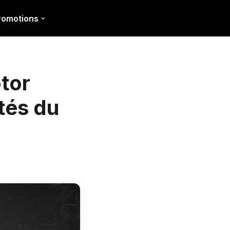
romotions
tor
tés du