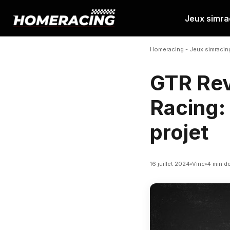
Jeux simra
Aller
au
Homeracing
-
Jeux simracin
contenu
GTR Rev
Racing:
projet
16 juillet 2024
Vinc
4 min de