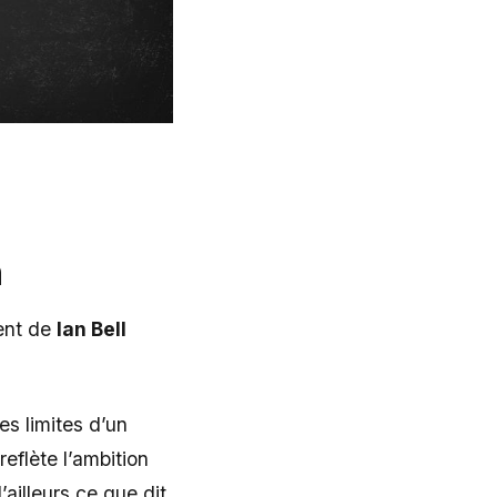
n
ent de
Ian Bell
es limites d’un
eflète l’ambition
ailleurs ce que dit