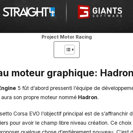
Project Motor Racing
au moteur graphique: Hadro
 Engine
5 fût d’abord pressenti l’équipe de développem
eu aura son propre moteur nommé
Hadron
.
etto Corsa EVO l’objectif principal est de s’affranchir d
ers pour avoir le champ libre niveau création. Ce choix r
proposer quelque chose d’entièrement nouveau. C’est d’