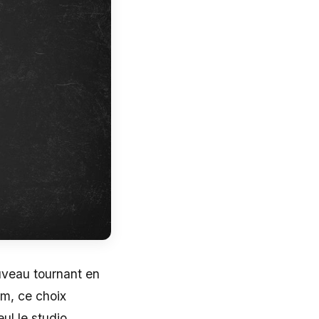
uveau tournant en
om, ce choix
ul le studio