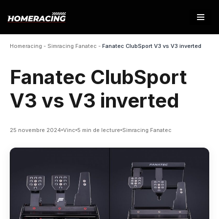
Aller
au
Homeracing
-
Simracing Fanatec
-
Fanatec ClubSport V3 vs V3 inverted
contenu
Fanatec ClubSport
V3 vs V3 inverted
25 novembre 2024
Vinc
5 min de lecture
Simracing Fanatec