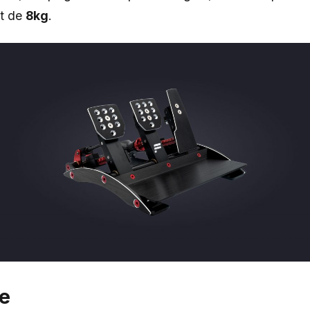
st de
8kg
.
e