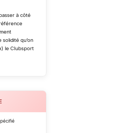
passer à côté
 référence
ement
 solidité qu’on
x) le Clubsport
E
pécifié