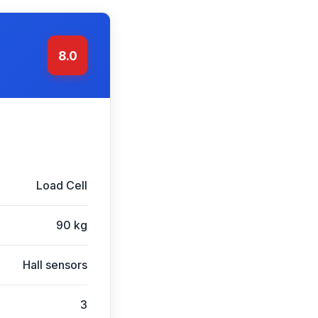
8.0
Load Cell
90 kg
Hall sensors
3