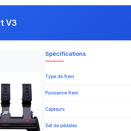
t V3
Spécifications
Type de frein
Puissance frein
Capteurs
Set de pédales