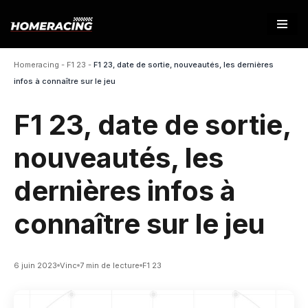
Aller
au
Homeracing
-
F1 23
-
F1 23, date de sortie, nouveautés, les dernières
contenu
infos à connaître sur le jeu
F1 23, date de sortie,
nouveautés, les
dernières infos à
connaître sur le jeu
6 juin 2023
Vinc
7 min de lecture
F1 23