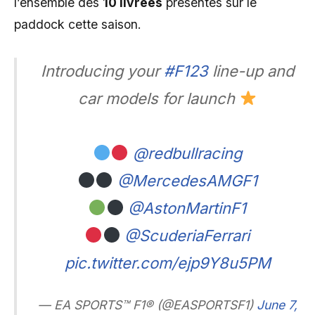
l’ensemble des
10 livrées
présentes sur le
paddock cette saison.
Introducing your
#F123
line-up and
car models for launch
@redbullracing
@MercedesAMGF1
@AstonMartinF1
@ScuderiaFerrari
pic.twitter.com/ejp9Y8u5PM
— EA SPORTS™ F1® (@EASPORTSF1)
June 7,