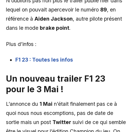
N’oublions pas non plus le trailer publié hier dans
lequel on pouvait apercevoir le numéro
89
, en
référence à
Aiden Jackson
, autre pilote présent
dans le mode
brake point
.
Plus d’infos :
F1 23 : Toutes les infos
Un nouveau trailer F1 23
pour le 3 Mai !
L’annonce du
1 Mai
n’était finalement pas ce à
quoi nous nous escomptions, pas de date de
sortie mais un post
Twitter
suivi de ce qui semble
être le visuel pour l’édition Champion du jeu. On