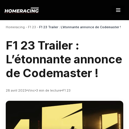
Aller
au
Homeracing
-
F1 23
-
F1 23 Trailer : L’étonnante annonce de Codemaster !
contenu
F1 23 Trailer :
L’étonnante annonce
de Codemaster !
28 avril 2023
Vinc
3 min de lecture
F1 23