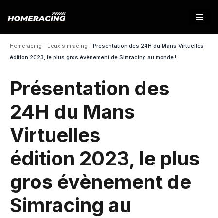
Aller
au
Homeracing
-
Jeux simracing
-
Présentation des 24H du Mans Virtuelles
contenu
édition 2023, le plus gros évènement de Simracing au monde !
Présentation des
24H du Mans
Virtuelles
édition 2023, le plus
gros évènement de
Simracing au