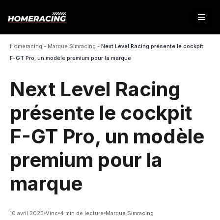
Aller
au
Homeracing
-
Marque Simracing
-
Next Level Racing présente le cockpit
contenu
F-GT Pro, un modèle premium pour la marque
Next Level Racing
présente le cockpit
F-GT Pro, un modèle
premium pour la
marque
10 avril 2025
Vinc
4 min de lecture
Marque Simracing