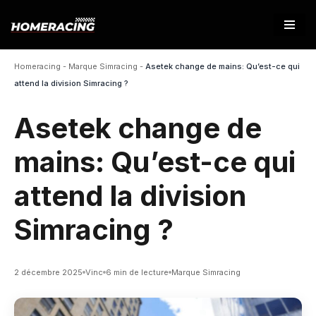
Aller
au
Homeracing
-
Marque Simracing
-
Asetek change de mains: Qu’est-ce qui
contenu
attend la division Simracing ?
Asetek change de
mains: Qu’est-ce qui
attend la division
Simracing ?
2 décembre 2025
Vinc
6 min de lecture
Marque Simracing