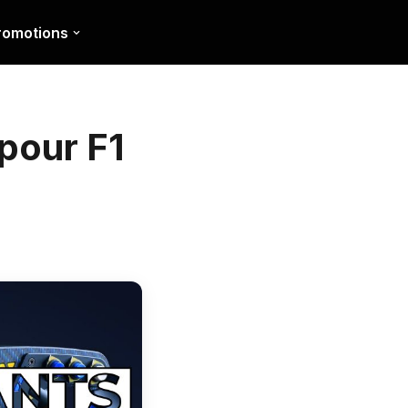
romotions
 pour F1