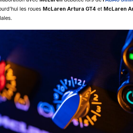
ourd’hui les roues
McLaren Artura GT4
et
McLaren Ar
ales.