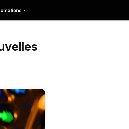
romotions
uvelles