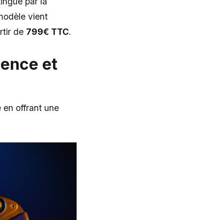
ingue par la
modèle vient
rtir de
799€ TTC
.
lence et
e en offrant une