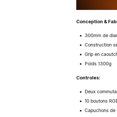
Conception & Fabr
300mm de diamè
Construction s
Grip en caoutc
Poids 1300g
Controles:
Deux commutate
10 boutons RGB
Capuchons de b