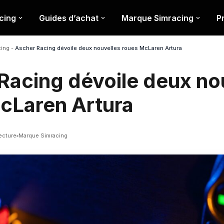
cing
Guides d’achat
Marque Simracing
P
cing
-
Ascher Racing dévoile deux nouvelles roues McLaren Artura
Racing dévoile deux no
cLaren Artura
ecture
Marque Simracing