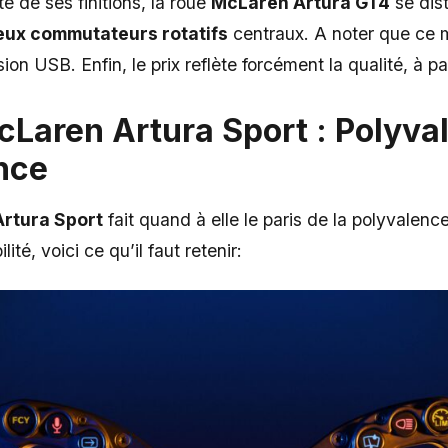
té de ses finitions, la roue
McLaren Artura GT4
se dist
eux commutateurs rotatifs
centraux. A noter que ce 
on USB. Enfin, le prix reflète forcément la qualité, à pa
cLaren Artura Sport : Polyva
nce
rtura Sport
fait quand à elle le paris de la polyvalenc
ité, voici ce qu’il faut retenir: