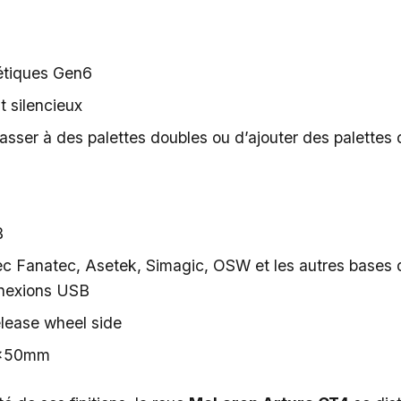
étiques Gen6
 silencieux
passer à des palettes doubles ou d’ajouter des palette
B
c Fanatec, Asetek, Simagic, OSW et les autres bases 
nnexions USB
elease wheel side
3x50mm