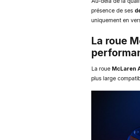
Au-delà de la quali
présence de ses
d
uniquement en versi
La roue M
performa
La roue
McLaren A
plus large compatibil