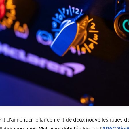
nt d’annoncer le lancement de deux nouvelles roues de
ollaboration avec
McLaren
débutée lors de
l’
ADAC SimR