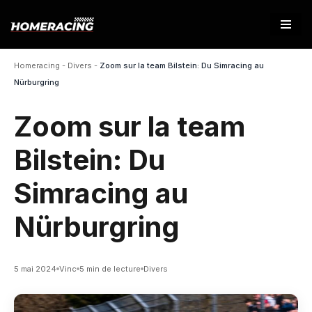
Aller
au
Homeracing
-
Divers
-
Zoom sur la team Bilstein: Du Simracing au
contenu
Nürburgring
Zoom sur la team
Bilstein: Du
Simracing au
Nürburgring
5 mai 2024
Vinc
5 min de lecture
Divers