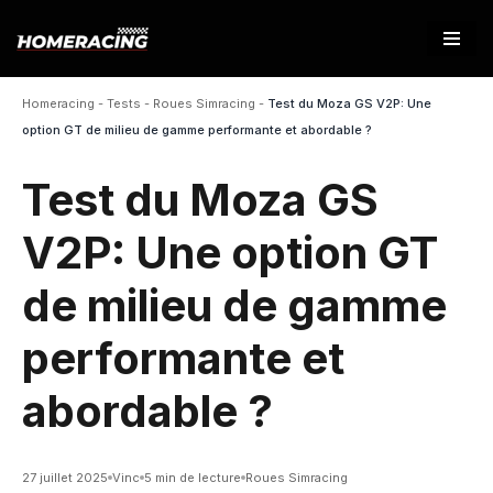
Aller
au
Homeracing
-
Tests
-
Roues Simracing
-
Test du Moza GS V2P: Une
contenu
option GT de milieu de gamme performante et abordable ?
Test du Moza GS
V2P: Une option GT
de milieu de gamme
performante et
abordable ?
27 juillet 2025
Vinc
5 min de lecture
Roues Simracing