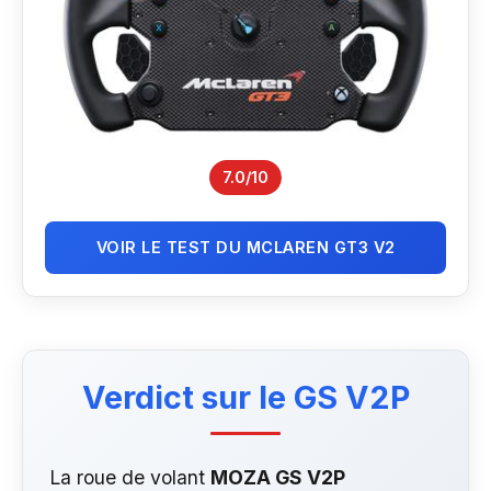
7.0/10
VOIR LE TEST DU MCLAREN GT3 V2
Verdict sur le GS V2P
La roue de volant
MOZA GS V2P