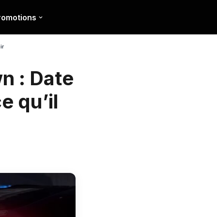
romotions
oir
n : Date
e qu’il