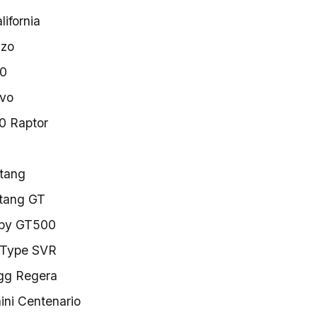
lifornia
nzo
40
Evo
0 Raptor
tang
tang GT
lby GT500
-Type SVR
gg Regera
ni Centenario