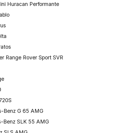
ini Huracan Performante
ablo
rus
lta
ratos
er Range Rover Sport SVR
ge
0
 720S
s-Benz G 65 AMG
s-Benz SLK 55 AMG
z SLS AMG