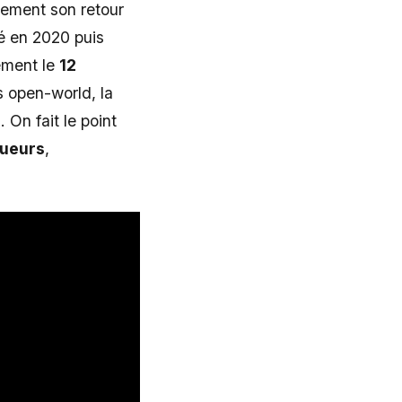
llement son retour
é en 2020 puis
ement le
12
 open-world, la
 On fait le point
oueurs
,