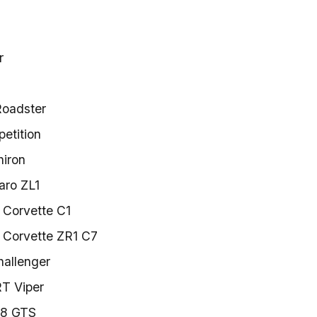
r
oadster
tition
hiron
aro ZL1
 Corvette C1
 Corvette ZR1 C7
allenger
T Viper
08 GTS