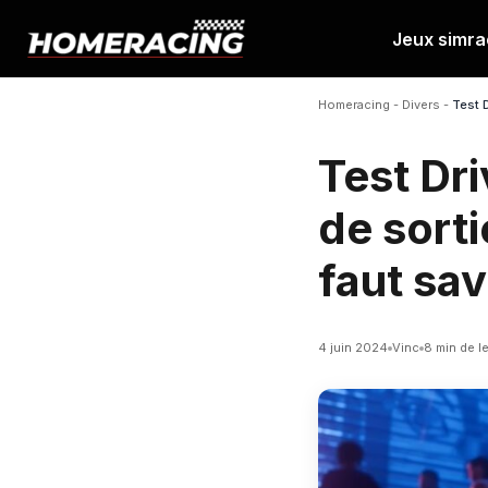
Jeux simra
Aller
au
Homeracing
-
Divers
-
Test D
contenu
Test Dri
de sorti
faut sav
4 juin 2024
Vinc
8 min de l