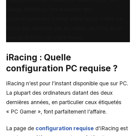
virage. Maitrisez ces éléments fera
automatiquement monter votre score. Enfin, ne
soyez pas obnubilé par les notes, profitez de la
course et faites de votre mieux.
iRacing : Quelle
configuration PC requise ?
iRacing n’est pour l’instant disponible que sur PC.
La plupart des ordinateurs datant des deux
dernières années, en particulier ceux étiquetés
« PC Gamer », font parfaitement l’affaire.
La page de
configuration requise
d’iRacing est