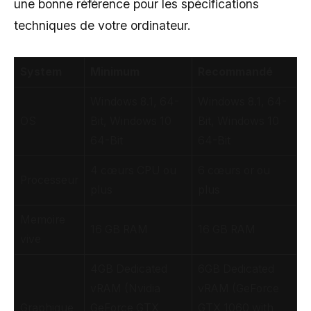
une bonne référence pour les spécifications
techniques de votre ordinateur.
System
Minimum
Recommandé
Windows 8.1, 64-
Windows 8.1, 64-
OS
Bit, Windows 10
Bit, Windows 10
64-Bit
64-Bit
4 cœurs CPU ou
6 cœurs or ou
Processeur
plus
plus
Memoire
16 GB RAM
16 GB RAM
vive
4GB Dedicated
6GB Dedicated
vRAM (Nvidia
vRAM (GeForce
Graphique
GeForce GTX
GTX 1060 with