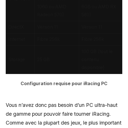
1060 ou AMD
6GB ou AMD RX
Radeon 570)
580)
DirectX
Version 11
Version 11
Internet
Fibre 256k
Fibre 256k
100 GB (tout le
Storage
25 GB
contenu
disponible)
Configuration requise pour iRacing PC
Vous n’avez donc pas besoin d’un PC ultra-haut
de gamme pour pouvoir faire tourner iRacing.
Comme avec la plupart des jeux, le plus important