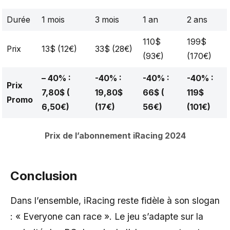
Durée
1 mois
3 mois
1 an
2 ans
110$
199$
Prix
13$ (12€)
33$ (28€)
(93€)
(170€)
– 40% :
-40% :
-40% :
-40% :
Prix
7,80$ (
19,80$
66$ (
119$
Promo
6,50€)
(17€)
56€)
(101€)
Prix de l’abonnement iRacing 2024
Conclusion
Dans l’ensemble, iRacing reste fidèle à son slogan
: « Everyone can race ». Le jeu s’adapte sur la