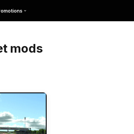
romotions
 et mods