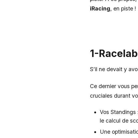
iRacing
, en piste !
1-Racelab
S’il ne devait y av
Ce dernier vous per
cruciales durant v
Vos Standings :
le calcul de sc
Une optimisatio