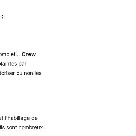
 ;
 complet…
Crew
laintes par
toriser ou non les
t l’habillage de
 ils sont nombreux !