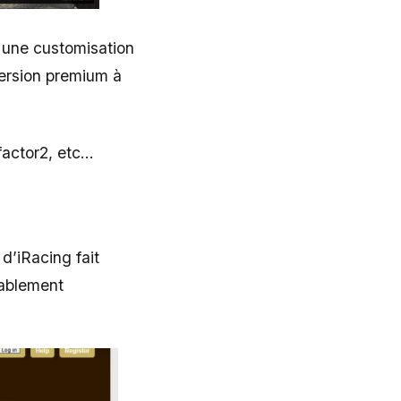
 une customisation
ersion premium à
factor2, etc…
 d’iRacing fait
éablement