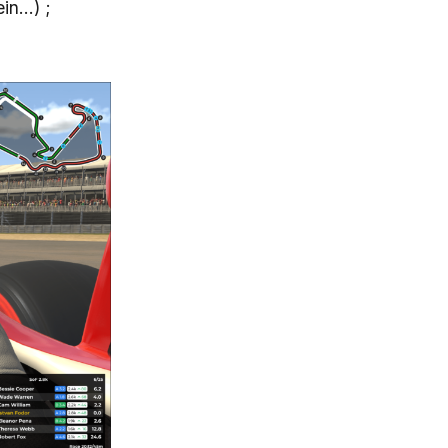
ein…) ;