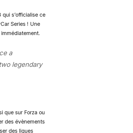
ui s’officialise ce
yCar Series ! Une
et immédiatement.
ce a
e two legendary
si que sur Forza ou
ler des évènements
iser des ligues