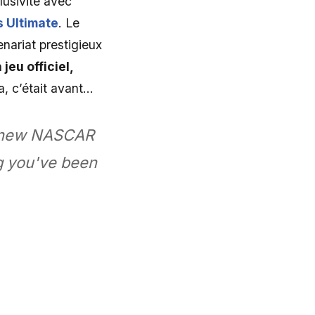
lusivité avec
 Ultimate
. Le
enariat prestigieux
jeu officiel,
, c’était avant…
nd-new NASCAR
g you've been