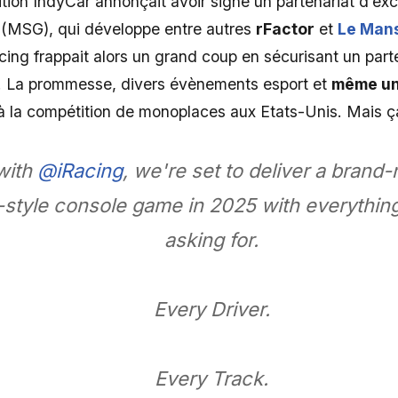
tion IndyCar annonçait avoir signé un partenariat d’exc
(MSG), qui développe entre autres
rFactor
et
Le Mans
Racing frappait alors un grand coup en sécurisant un part
n. La prommesse, divers évènements esport et
même un 
 la compétition de monoplaces aux Etats-Unis. Mais ça
with
@iRacing
, we're set to deliver a bra
-style console game in 2025 with everythin
asking for.
Every Driver.
Every Track.