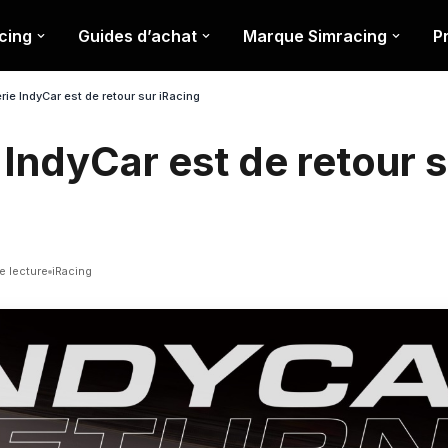
cing
Guides d’achat
Marque Simracing
P
rie IndyCar est de retour sur iRacing
 IndyCar est de retour 
e lecture
iRacing