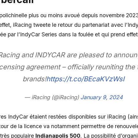
polichinelle plus ou moins avoué depuis novembre 2023 q
effet, iRacing tweete le retour du partenariat avec l’Ind
ée par l’IndyCar Series dans la foulée et qui prend eff
Racing and INDYCAR are pleased to announ
icensing agreement – officially reuniting th
brands!
https://t.co/BEcaKVzWsI
— iRacing (@iRacing)
January 9, 2024
es IndyCar étaient restées disponibles sur iRacing (ain
retour de la licence va notamment permettre de renouve
 très populaire
Indianapolis 500
. La possibilité d’organ