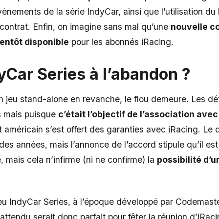
ènements de la série IndyCar, ainsi que l’utilisation du
contrat. Enfin, on imagine sans mal qu’une
nouvelle c
ientôt disponible
pour les abonnés iRacing.
yCar Series
à l’abandon ?
n jeu stand-alone en revanche, le flou demeure. Les dét
s mais puisque
c’était l’objectif de l’association av
 américain s’est offert des garanties avec iRacing. L
 des années, mais l’annonce de l’accord stipule qu’il est
 mais cela n’infirme (ni ne confirme) la
possibilité d’
 jeu IndyCar Series, à l’époque développé par Codemas
tendu serait donc parfait pour fêter la réunion d’iRaci