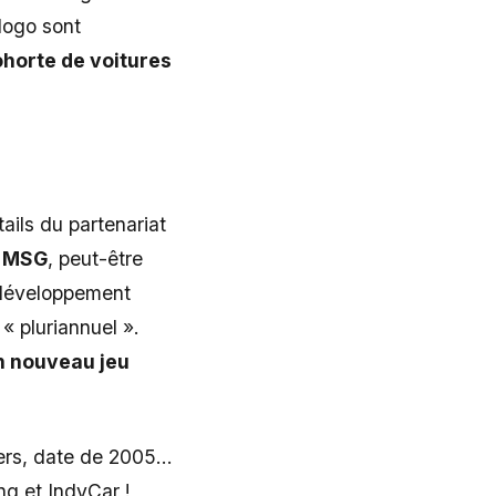
 logo sont
ohorte de voitures
ails du partenariat
ec MSG
, peut-être
e développement
 « pluriannuel ».
un nouveau jeu
ters, date de 2005…
ng et IndyCar !