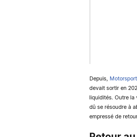
Depuis,
Motorsport
devait sortir en 20
liquidités. Outre l
dû se résoudre à a
empressé de retour
Retour au