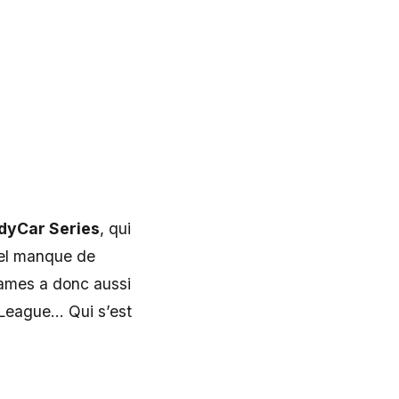
dyCar Series
, qui
ruel manque de
ames a donc aussi
 League… Qui s’est