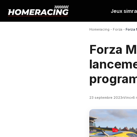
Jeux simra
Aller
au
Homeracing
-
Forza
-
Forza 
contenu
Forza M
lancemen
progra
23 septembre 2023
Vinc
6 