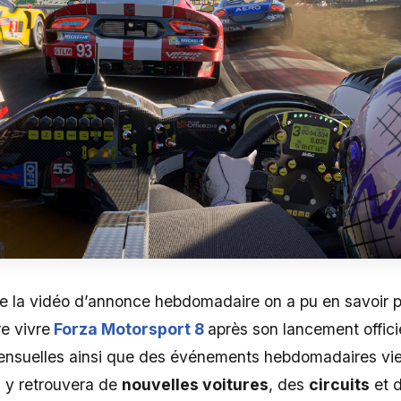
 de la vidéo d’annonce hebdomadaire on a pu en savoir
e vivre
Forza Motorsport 8
après son lancement offic
ensuelles ainsi que des événements hebdomadaires vie
n y retrouvera de
nouvelles voitures
, des
circuits
et d