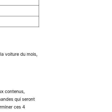
a voiture du mois,
ux contenus,
emandes qui seront
erminer ces 4