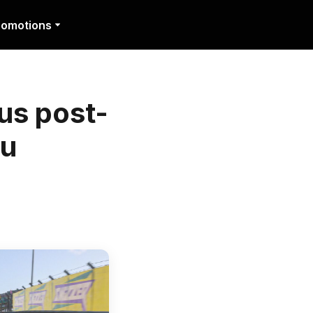
romotions
us post-
au