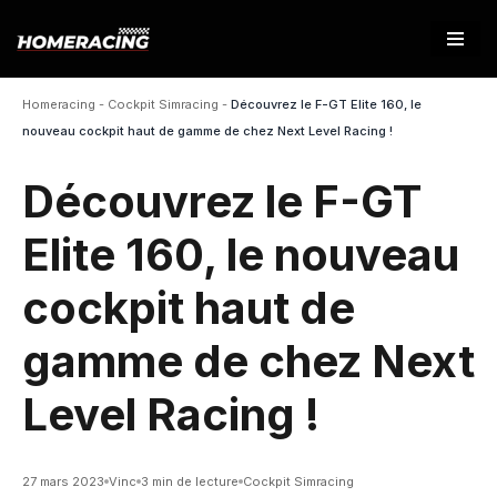
Aller
au
Homeracing
-
Cockpit Simracing
-
Découvrez le F-GT Elite 160, le
contenu
nouveau cockpit haut de gamme de chez Next Level Racing !
Découvrez le F-GT
Elite 160, le nouveau
cockpit haut de
gamme de chez Next
Level Racing !
27 mars 2023
Vinc
3 min de lecture
Cockpit Simracing