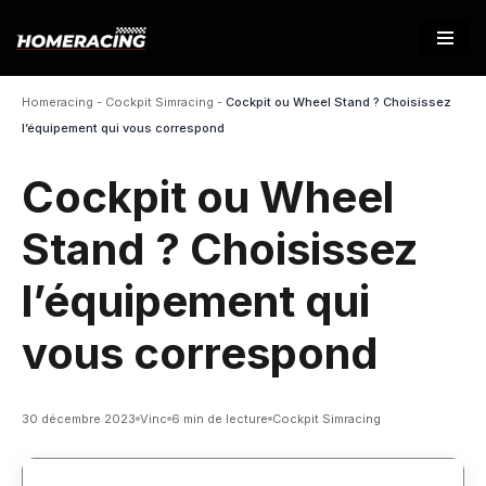
Aller
au
Homeracing
-
Cockpit Simracing
-
Cockpit ou Wheel Stand ? Choisissez
contenu
l’équipement qui vous correspond
Cockpit ou Wheel
Stand ? Choisissez
l’équipement qui
vous correspond
30 décembre 2023
Vinc
6 min de lecture
Cockpit Simracing