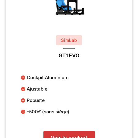
SimLab
GT1 EVO
Cockpit Aluminium
Ajustable
Robuste
-500€ (sans siège)
Voir le cockpit