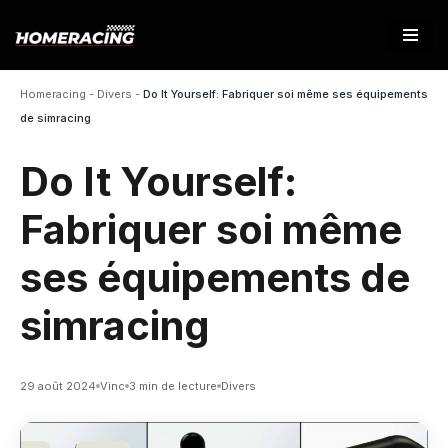
Aller
au
Homeracing
-
Divers
-
Do It Yourself: Fabriquer soi même ses équipements
contenu
de simracing
Do It Yourself:
Fabriquer soi même
ses équipements de
simracing
29 août 2024
Vinc
3 min de lecture
Divers