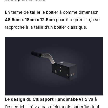
En terme de
taille
le boitier à comme dimension
48.5cm x 18cm x 12.5cm
pour être précis, ça se
rapproche à la taille d’un boitier classique.
Le
design
du
Clubsport Handbrake v1.5
va à
l’essentiel, il n’ y a pas d’éléments superflus tout