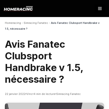
Aller
au
Homeracing
-
Simracing Fanatec
-
Avis Fanatec Clubsport Handbrake v
contenu
1.5, nécessaire ?
Avis Fanatec
Clubsport
Handbrake v 1.5,
nécessaire ?
22 janvier 2022
Vinc
4 min de lecture
Simracing Fanatec