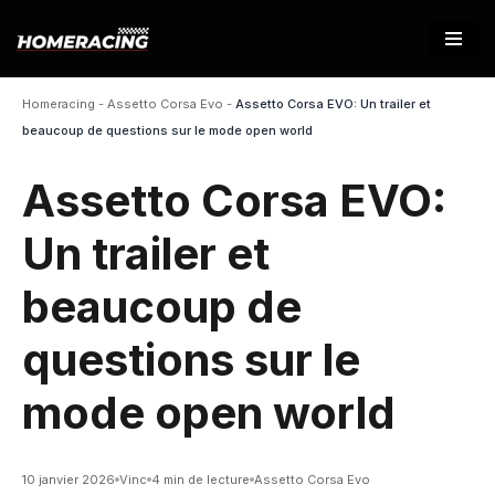
Aller
au
Homeracing
-
Assetto Corsa Evo
-
Assetto Corsa EVO: Un trailer et
contenu
beaucoup de questions sur le mode open world
Assetto Corsa EVO:
Un trailer et
beaucoup de
questions sur le
mode open world
10 janvier 2026
Vinc
4 min de lecture
Assetto Corsa Evo