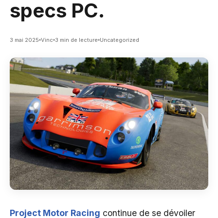
specs PC.
3 mai 2025
Vinc
3 min de lecture
Uncategorized
Project Motor Racing
continue de se dévoiler