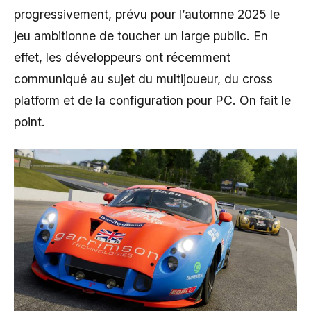
progressivement, prévu pour l’automne 2025 le
jeu ambitionne de toucher un large public. En
effet, les développeurs ont récemment
communiqué au sujet du multijoueur, du cross
platform et de la configuration pour PC. On fait le
point.