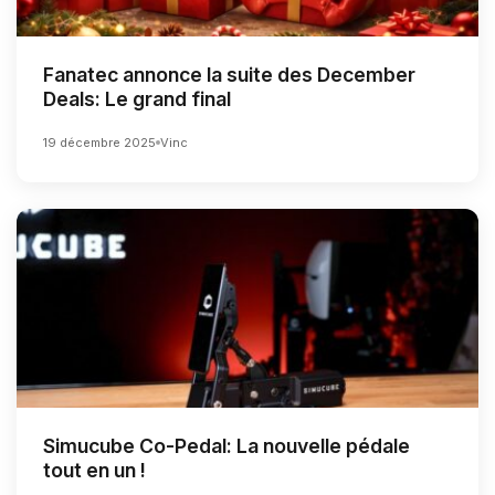
Fanatec annonce la suite des December
Deals: Le grand final
19 décembre 2025
Vinc
Simucube Co-Pedal: La nouvelle pédale
tout en un !