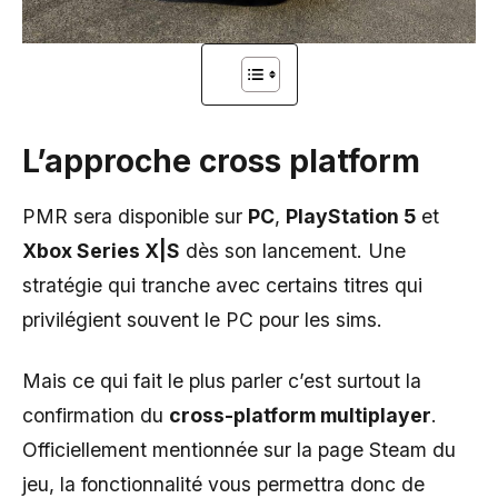
L’approche cross platform
PMR sera disponible sur
PC
,
PlayStation 5
et
Xbox Series X|S
dès son lancement. Une
stratégie qui tranche avec certains titres qui
privilégient souvent le PC pour les sims.
Mais ce qui fait le plus parler c’est surtout la
confirmation du
cross-platform multiplayer
.
Officiellement mentionnée sur la page Steam du
jeu, la fonctionnalité vous permettra donc de