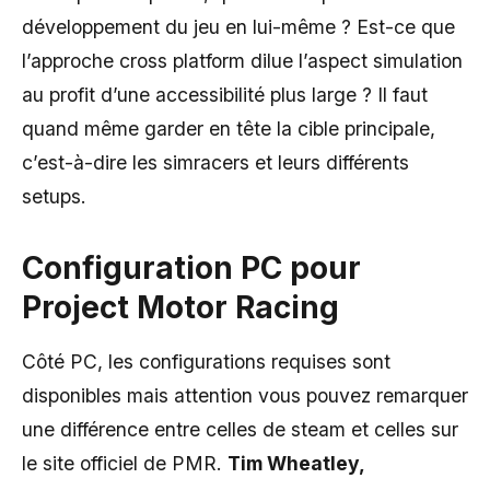
développement du jeu en lui-même ? Est-ce que
l’approche cross platform dilue l’aspect simulation
au profit d’une accessibilité plus large ? Il faut
quand même garder en tête la cible principale,
c’est-à-dire les simracers et leurs différents
setups.
Configuration PC pour
Project Motor Racing
Côté PC, les configurations requises sont
disponibles mais attention vous pouvez remarquer
une différence entre celles de steam et celles sur
le site officiel de PMR.
Tim Wheatley,