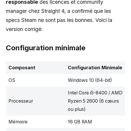
responsable
des licences et community
manager chez Straight 4, a confirmé que les
specs Steam ne sont pas les bonnes. Voici la
version corrigé:
Configuration minimale
Composant
Configuration Minimale
OS
Windows 10 (64-bit)
Intel Core i5-8400 / AMD
Processeur
Ryzen 5 2600 (6 cœurs
ou plus)
Mémoire
16 GB RAM