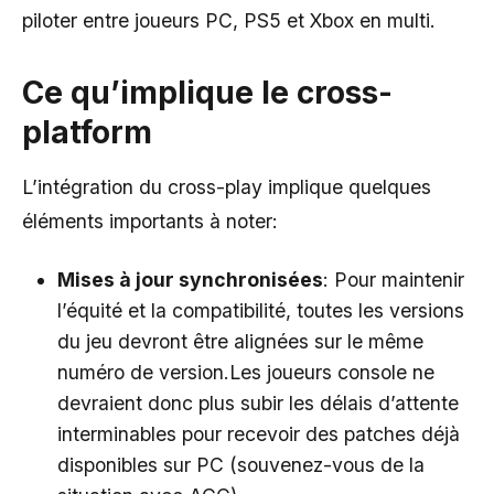
piloter entre joueurs PC, PS5 et Xbox en multi.
Ce qu’implique le cross-
platform
L’intégration du cross-play implique quelques
éléments importants à noter:
Mises à jour synchronisées
: Pour maintenir
l’équité et la compatibilité, toutes les versions
du jeu devront être alignées sur le même
numéro de version.Les joueurs console ne
devraient donc plus subir les délais d’attente
interminables pour recevoir des patches déjà
disponibles sur PC (souvenez-vous de la