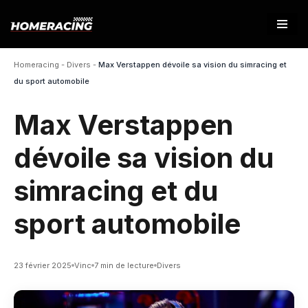
Aller
au
Homeracing
-
Divers
-
Max Verstappen dévoile sa vision du simracing et
contenu
du sport automobile
Max Verstappen
dévoile sa vision du
simracing et du
sport automobile
23 février 2025
Vinc
7 min de lecture
Divers