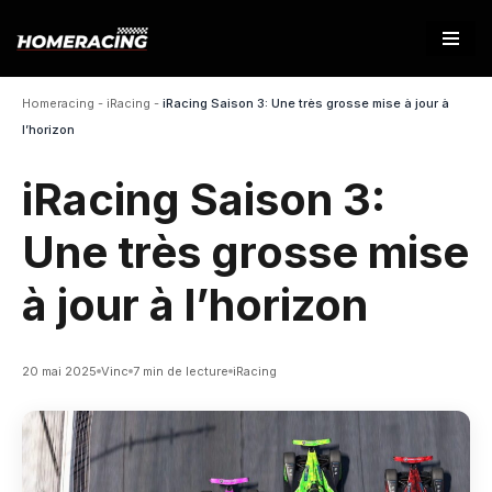
Aller
au
Homeracing
-
iRacing
-
iRacing Saison 3: Une très grosse mise à jour à
contenu
l’horizon
iRacing Saison 3:
Une très grosse mise
à jour à l’horizon
20 mai 2025
Vinc
7 min de lecture
iRacing