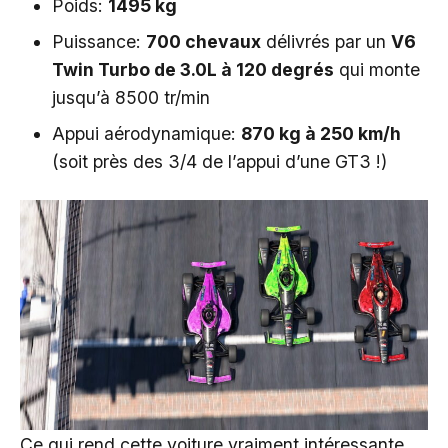
Poids:
1495 kg
Puissance:
700 chevaux
délivrés par un
V6
Twin Turbo de 3.0L à 120 degrés
qui monte
jusqu’à 8500 tr/min
Appui aérodynamique:
870 kg à 250 km/h
(soit près des 3/4 de l’appui d’une GT3 !)
Ce qui rend cette voiture vraiment intéressante,