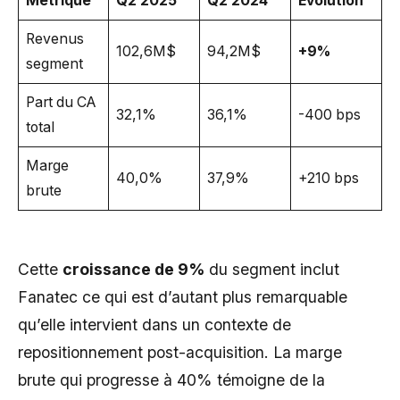
Métrique
Q2 2025
Q2 2024
Évolution
Revenus
102,6M$
94,2M$
+9%
segment
Part du CA
32,1%
36,1%
-400 bps
total
Marge
40,0%
37,9%
+210 bps
brute
Cette
croissance de 9%
du segment inclut
Fanatec ce qui est d’autant plus remarquable
qu’elle intervient dans un contexte de
repositionnement post-acquisition. La marge
brute qui progresse à 40% témoigne de la