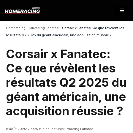
Aller
au
Homeracing
-
Simracing Fanatec
-
Corsair x Fanatec: Ce que révèlent les
contenu
résultats Q2 2025 du géant américain, une acquisition réussie ?
Corsair x Fanatec:
Ce que révèlent les
résultats Q2 2025 du
géant américain, une
acquisition réussie ?
8 août 2025
Vinc
5 min de lecture
Simracing Fanatec